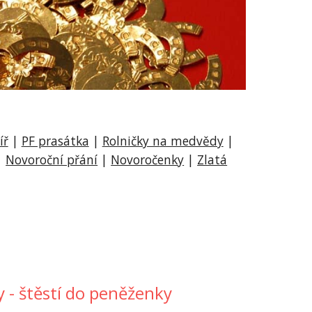
íř
|
PF prasátka
|
Rolničky n
a medvědy
|
|
Novoroční přání
|
Novoročenky
|
Zlatá
 - štěstí do peněženky