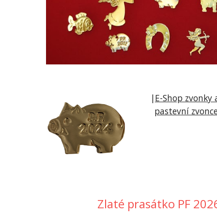
|
E-Shop zvonky a
pastevní zvonc
Zlaté prasátko PF 202