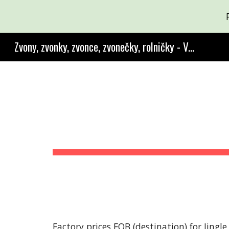
Sk
Zvony, zvonky, zvonce, zvonečky, rolničky - Výroba a prodej
Factory prices FOB (destination) for Jingle