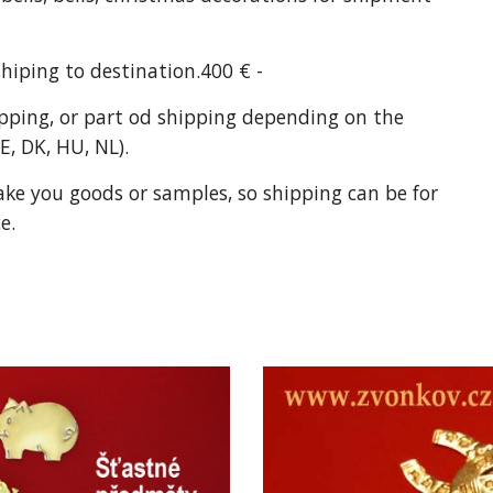
shiping to destination.400 € -
ipping, or part od shipping depending on the 
BE, DK, HU, NL).
ke you goods or samples, so shipping can be for 
e.