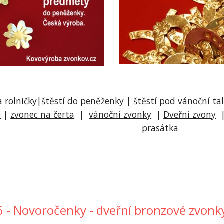
 rolničky
|
štěstí do peněženky
|
štěstí pod vánoční tal
e
|
zvonec na čerta
|
vánoční zv
onky
|
Dveřní zvony
prasátka
6 - Novoročenky - dveřní bronzové zvonky