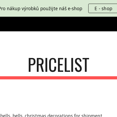
Pro nákup výrobků použijte náš e-shop
E - shop
ip to main content
Skip to navigat
PRICELIST
 bells, bells, christmas decorations for shipment 