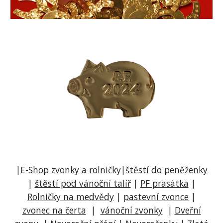
|
E-Shop zvonky a rolničky
|
štěstí do peněženky
|
štěstí pod vánoční talíř
|
PF prasátka
|
Rolničky n
a medvědy
|
pastevní zvonce
|
zvonec na čerta
|
vánoční zv
onky
|
Dveřní