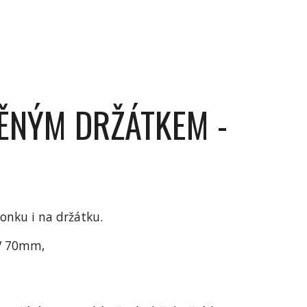
ĚNÝM DRŽÁTKEM -
onku i na držátku.
V 70mm,