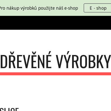
Pro nákup výrobků použijte náš e-shop
E - shop
ip to main content
Skip to navigat
DŘEVĚNÉ VÝROBK