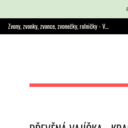
Sk
Zvony, zvonky, zvonce, zvonečky, rolničky - Výroba a prodej