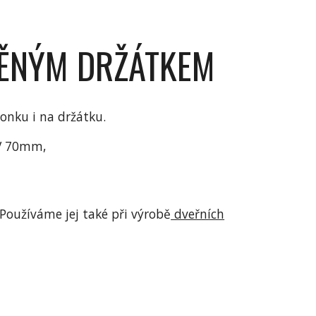
VĚNÝM DRŽÁTKEM
onku i na držátku.
V 70mm,
Používáme jej také při výrobě
dveřních